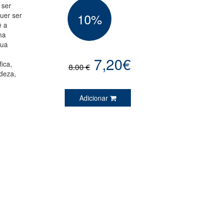
 ser
uer ser
10%
ê a
ma
sua
7,20€
ica,
8.00 €
deza,
Adicionar