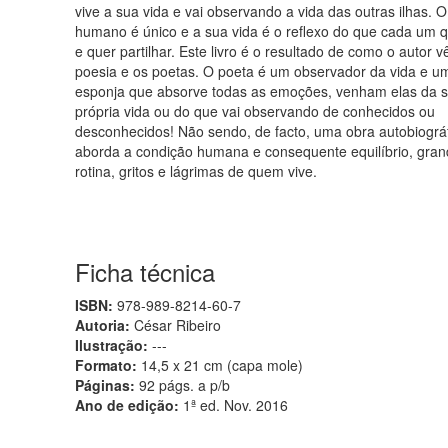
vive a sua vida e vai observando a vida das outras ilhas. O
humano é único e a sua vida é o reflexo do que cada um q
e quer partilhar. Este livro é o resultado de como o autor v
poesia e os poetas. O poeta é um observador da vida e u
esponja que absorve todas as emoções, venham elas da 
própria vida ou do que vai observando de conhecidos ou
desconhecidos! Não sendo, de facto, uma obra autobiográf
aborda a condição humana e consequente equilíbrio, gran
rotina, gritos e lágrimas de quem vive.
Ficha técnica
ISBN:
978-989-8214-60-7
Autoria:
César Ribeiro
Ilustração:
---
Formato:
14,5 x 21 cm (capa mole)
Páginas:
92 págs. a p/b
Ano de edição:
1ª ed. Nov. 2016