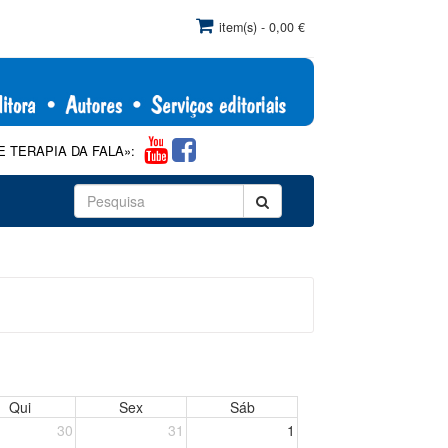
item(s) - 0,00 €
 DA FALA»: Com comercialização exclusiva pela Papa-Letras, de acordo c
Qui
Sex
Sáb
30
31
1