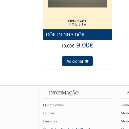
DÔR DI NHA DÔR
9,00€
10.00€
Adicionar
INFORMAÇÃO
A
Quem Somos
Como
Editora
Méto
Parcerias
Méto