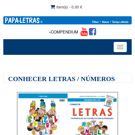
item(s) - 0,00 €
«COMPENDIUM DE TERAPIA DA FALA»: Com comercia
Toggle
navigat
CONHECER LETRAS / NÚMEROS